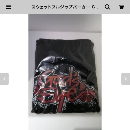
スウェットフルジップパーカー Go
d's Eyeパーカー（ブラック）XLサイ
ズ | huracanrana