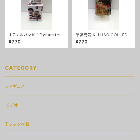
J.Z.カルバン K-1 Dynamite!!
須藤元気 K-1 HAO COLLECT
フィギュアコレクション
ION
¥770
¥770
CATEGORY
フィギュア
ビデオ
Tシャツ衣類